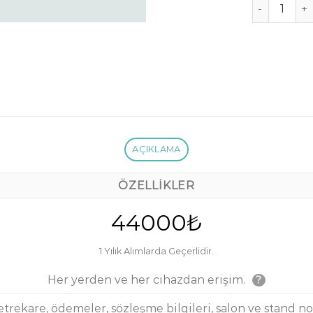
Fuar Takip 
AÇIKLAMA
ÖZELLIKLER
44000₺
1 Yılık Alımlarda Geçerlidir.
Her yerden ve her cihazdan erişim.
?
etrekare, ödemeler, sözleşme bilgileri, salon ve stand no b