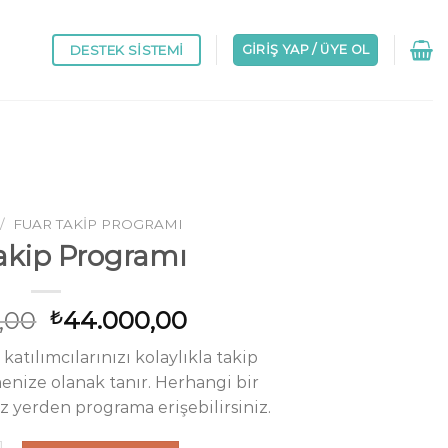
DESTEK SISTEMI
GIRIŞ YAP / ÜYE OL
/
FUAR TAKIP PROGRAMI
akip Programı
Orijinal
Şu
,00
44.000,00
₺
fiyat:
andaki
katılımcılarınızı kolaylıkla takip
₺52.000,00.
fiyat:
nize olanak tanır. Herhangi bir
₺44.000,00.
z yerden programa erişebilirsiniz.