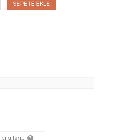
Programı adet
SEPETE EKLE
ilgileri...
?